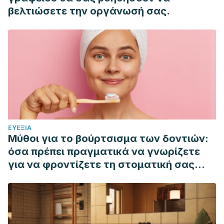
content/uploads/2019/06/Folleto_divulgativo_Infeccion1.pdf
βελτιώσετε την οργάνωσή σας.
Habif, T.P. (2016). “Warts, herpes simplex, and other viral
infections”. In: Habif, T.P. (ed.), Clinical Dermatology: A
Color Guide to Diagnosis and Therapy. Philadelphia, PA:
Elsevier. Chap. 12.
ΕΥΕΞΊΑ
Μύθοι για το βούρτσισμα των δοντιών:
όσα πρέπει πραγματικά να γνωρίζετε
για να φροντίζετε τη στοματική σας
υγιεινή