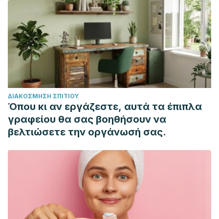
Banerjee SK, Maulik SK. Effect of garlic on cardiovascular
disorders: a review. Nutr J. 2002 Nov 19;1:4.
de Moraes Silva MA, Nakano LC, Cisneros LL, Miranda F Jr.
Balneotherapy for chronic venous insufficiency. Cochrane
Database Syst Rev. 2019 Aug 26;8(8):CD013085.
Campbell B. Varicose veins and their management. BMJ.
2006 Aug 5;333(7562):287-92. doi:
ΔΙΑΚΌΣΜΗΣΗ ΣΠΙΤΙΟΎ
10.1136/bmj.333.7562.287.
Όπου κι αν εργάζεστε, αυτά τα έπιπλα
Owczarek A, Kolodziejczyk-Czepas J, Woźniak-Serwata J,
γραφείου θα σας βοηθήσουν να
Magiera A, Kobiela N, Wąsowicz K, Olszewska MA.
βελτιώσετε την οργάνωσή σας.
Potential Activity Mechanisms of
Aesculus hippocastanum
Bark: Antioxidant Effects in Chemical and Biological In Vitro
Models. Antioxidants (Basel). 2021 Jun 22;10(7):995.
Sano A, Tokutake S, Seo A. Proanthocyanidin-rich grape
seed extract reduces leg swelling in healthy women during
prolonged sitting. J Sci Food Agric. 2013 Feb;93(3):457-62.