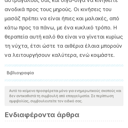
αστραγάλους σας και σιγά-σιγά να κινηθείτε
ανοδικά προς τους μηρούς. Οι κινήσεις του
μασάζ πρέπει να είναι ήπιες και μαλακές, από
κάτω προς τα πάνω, με ένα κυκλικό τρόπο. Η
θεραπεία αυτή καλό θα είναι να γίνεται κυρίως
τη νύχτα, έτσι ώστε τα αιθέρια έλαια μπορούν
να λειτουργήσουν καλύτερα, ενώ κοιμάστε.
Βιβλιογραφία
Όλες οι παραθέτονται πηγές ελέγχθηκαν προσεκτικά από
την ομάδα μας για να διασφαλιστεί η ποιότητα, η
Αυτό το κείμενο προσφέρεται μόνο για ενημερωτικούς σκοπούς και
δεν αντικαθιστά τη συμβουλή από επαγγελματία. Σε περίπτωση
αξιοπιστία, η επικαιρότητα και η εγκυρότητά τους. Η
αμφιβολίας, συμβουλευτείτε τον ειδικό σας.
βιβλιογραφία αυτού του άρθρου θεωρήθηκε αξιόπιστη και
Ενδιαφέροντα άρθρα
επιστημονικά ακριβής.
Antani, M. R., & Dattilo, J. B. Varicose Veins. 2017.