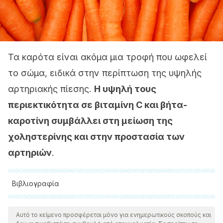
Τα καρότα είναι ακόμα μια τροφή που ωφελεί
το σώμα, ειδικά στην περίπτωση της υψηλής
αρτηριακής πίεσης.
Η υψηλή τους
περιεκτικότητα σε βιταμίνη C και βήτα-
καροτίνη συμβάλλει στη μείωση της
χοληστερίνης και στην προστασία των
αρτηριών
.
Βιβλιογραφία
Όλες οι παραθέτονται πηγές ελέγχθηκαν προσεκτικά από
την ομάδα μας για να διασφαλιστεί η ποιότητα, η
Αυτό το κείμενο προσφέρεται μόνο για ενημερωτικούς σκοπούς και