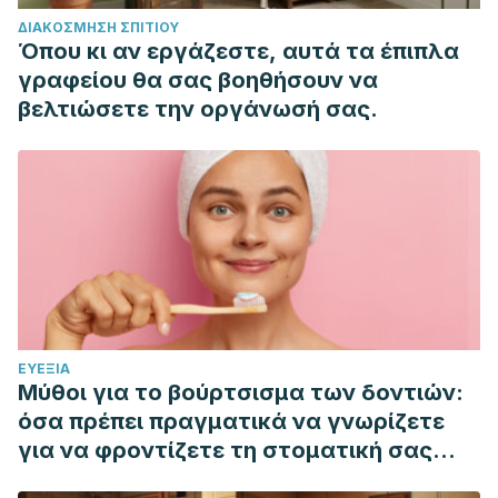
https://doi.org/10.3305/nh.2015.32.sup1.9476
ΔΙΑΚΌΣΜΗΣΗ ΣΠΙΤΙΟΎ
Sánchez, C. L., Franco, L., Bravo, R., Rubio, C., Rodríguez,
Όπου κι αν εργάζεστε, αυτά τα έπιπλα
A. B., Barriga, C., & Cubero, J. (2010). Cerveza y salud,
γραφείου θα σας βοηθήσουν να
beneficios en el sueño. Revista Espanola de Nutricion
βελτιώσετε την οργάνωσή σας.
Comunitaria.
https://doi.org/10.1016/S1135-3074
(10)70034-X
ΕΥΕΞΊΑ
Μύθοι για το βούρτσισμα των δοντιών:
όσα πρέπει πραγματικά να γνωρίζετε
για να φροντίζετε τη στοματική σας
υγιεινή