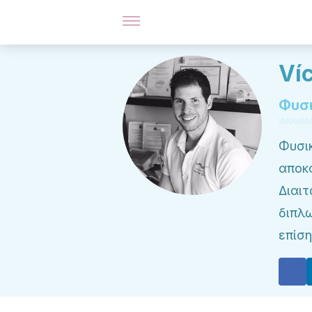
Víc
Φυσ
Φυσικ
αποκ
Διαι
διπλω
επίση