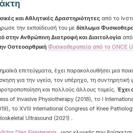
τάκτη
σικές και Αθλητικές Δραστηριότητες
από το Ινστ
ήρωσε την εκπαίδευσή του με
δίπλωμα Φυσικοθερ
ό στην Ανθρώπινη Διατροφή και Διαιτολογία
από
ην Οστεοαρθρική
Φυσικοθεραπεία από το ONCE Uni
μαϊκά επιτεύγματα, έχει παρακολουθήσει μια ποικ
κηση για την υγεία, τον υπέρηχο, τη συντηρητική 
ευροτροποποίηση και πολλούς άλλους τομείς.
Έχει 
ss of Invasive Physiotherapy (2018), το I Internation
9), το XVIII International Congress of Knee Pathology
oskeletal Ultrasound (2021) .
Víctor Díez Fisioterapia
, μιας κλινικής που βρίσκετα