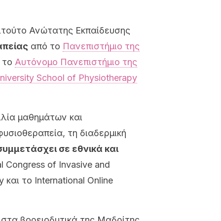
ιτούτο Ανώτατης Εκπαίδευσης
απείας
από το
Πανεπιστήμιο της
 το
Αυτόνομο Πανεπιστήμιο της
versity School of Physiotherapy
ιλία μαθημάτων και
φυσιοθεραπεία, τη διαδερμική
συμμετάσχει σε εθνικά και
al Congress of Invasive and
 και το International Online
ι στα βορειοδυτικά της Μαδρίτης.