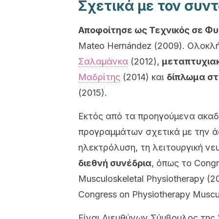
Σχετικά με τον συν
Αποφοίτησε ως Τεχνικός σε Φυ
Mateo Hernández (2009). Ολοκλ
Σαλαμάνκα
(2012),
μεταπτυχιακ
Μαδρίτης
(2014) και
δίπλωμα στ
(2015).
Εκτός από τα προηγούμενα ακαδη
προγραμμάτων σχετικά με την άσ
ηλεκτρόλυση, τη λειτουργική ν
διεθνή συνέδρια
, όπως το Congre
Musculoskeletal Physiotherapy (201
Congress on Physiotherapy Muscul
Είναι Διευθύνων Σύμβουλος της