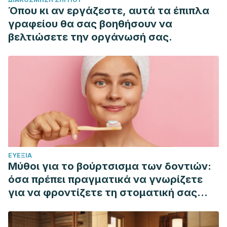
Dinger, S. W. (2006). Knee Pain. In Decision Making in Pain
Όπου κι αν εργάζεστε, αυτά τα έπιπλα
Management. https://doi.org/10.1016/B978-0-323-01974-
γραφείου θα σας βοηθήσουν να
3.50085-1
βελτιώσετε την οργάνωσή σας.
ΕΥΕΞΊΑ
Μύθοι για το βούρτσισμα των δοντιών:
όσα πρέπει πραγματικά να γνωρίζετε
για να φροντίζετε τη στοματική σας
υγιεινή