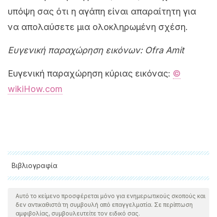
υπόψη σας ότι η αγάπη είναι απαραίτητη για
να απολαύσετε μια ολοκληρωμένη σχέση.
Ευγενική παραχώρηση εικόνων: Ofra Amit
Ευγενική παραχώρηση κύριας εικόνας:
©
wikiHow.com
Βιβλιογραφία
Όλες οι παραθέτονται πηγές ελέγχθηκαν προσεκτικά από
την ομάδα μας για να διασφαλιστεί η ποιότητα, η
Αυτό το κείμενο προσφέρεται μόνο για ενημερωτικούς σκοπούς και
δεν αντικαθιστά τη συμβουλή από επαγγελματία. Σε περίπτωση
αξιοπιστία, η επικαιρότητα και η εγκυρότητά τους. Η
αμφιβολίας, συμβουλευτείτε τον ειδικό σας.