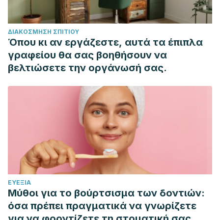
102.
Parada, M. (2012). Recursos utilizados en la relación de
ΔΙΑΚΌΣΜΗΣΗ ΣΠΙΤΙΟΎ
pareja que ayudan a superar la crisis producida por la
Όπου κι αν εργάζεστε, αυτά τα έπιπλα
infidelidad. BS thesis. Universidad de la Sabana.
γραφείου θα σας βοηθήσουν να
βελτιώσετε την οργάνωσή σας.
ΕΥΕΞΊΑ
Μύθοι για το βούρτσισμα των δοντιών:
όσα πρέπει πραγματικά να γνωρίζετε
για να φροντίζετε τη στοματική σας